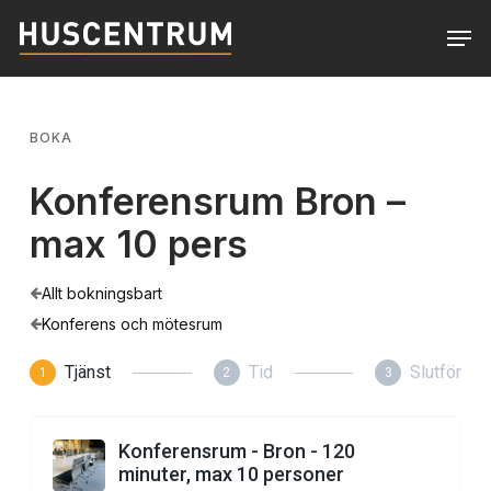
Skip
Men
to
Close
main
Menu
content
BOKA
Konferensrum Bron –
max 10 pers
Allt bokningsbart
Konferens och mötesrum